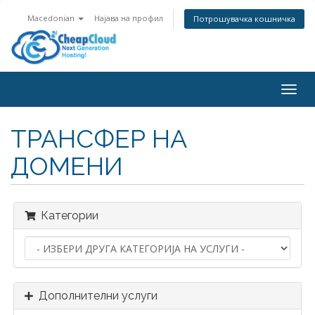
Macedonian
Најава на профил
Потрошувачка кошничка
Togg
navig
ТРАНСФЕР НА
ДОМЕНИ
Категории
Дополнителни услуги