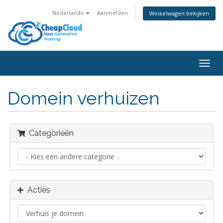
Nederlands
Aanmelden
Winkelwagen bekijken
Navig
in-/u
Domein verhuizen
Categorieën
Acties